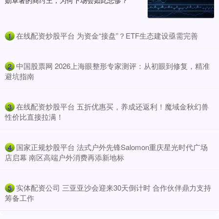
勋卓著的商纣王，为何下场会如此悲惨？
​在线配资炒股平台 为资金“接盘”？ETF生态建设亟需完善
1
​中国股票网 2026上海眼整形专家测评：从初眼到修复，精准
2
避坑指南
​在线配资炒股平台 五折优惠买，养成还返利！魔域金秋幻兽
3
性价比直接拉满！
​国家正规炒股平台 法式户外先锋Salomon重庆星光时代广场
4
店启幕 南区高端户外消费再添新地标
​实体配资公司 三亚亚沙会迎来30天倒计时 合作伙伴鼎力支持
5
筹备工作