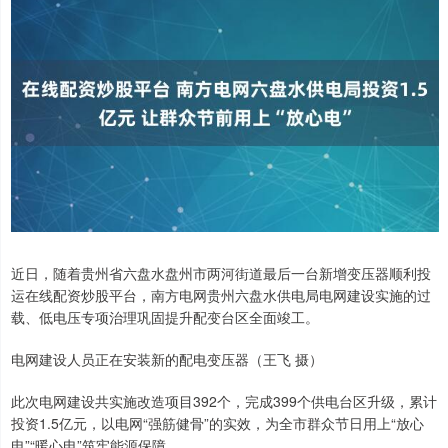
近日，随着贵州省六盘水盘州市两河街道最后一台新增变压器顺利投
运在线配资炒股平台，南方电网贵州六盘水供电局电网建设实施的过
载、低电压专项治理巩固提升配变台区全面竣工。
电网建设人员正在安装新的配电变压器（王飞 摄）
此次电网建设共实施改造项目392个，完成399个供电台区升级，累计
投资1.5亿元，以电网“强筋健骨”的实效，为全市群众节日用上“放心
电”“暖心电”筑牢能源保障。