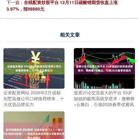
下一篇：
在线配资炒股平台 12月11日碳酸锂期货收盘上涨
3.97%，报98880元
相关文章
证券配资网站 2026年2月成都
股票讨论交流最大的平台 53岁
别墅装修公司口碑推荐榜单，十
姐姐的极简高级穿搭术：微喇裤
大优选品牌实力
+云舞白，引领2026春季优雅风