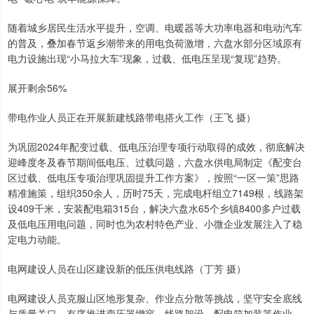
随着城乡居民生活水平提升，空调、电暖器等大功率电器和电动汽车
的普及，叠加春节返乡潮带来的用电负荷激增，六盘水部分区域原有
电力设施出现“小马拉大车”现象，过载、低电压呈现“复现”趋势。
展开剩余56%
带电作业人员正在开展新建线路带电搭火工作（王飞 摄）
为巩固2024年配变过载、低电压治理专项行动取得的成效，彻底解决
迎峰度冬及春节期间低电压、过载问题，六盘水供电局制定《配变台
区过载、低电压专项治理巩固提升工作方案》，按照“一区一策”思路
精准施策，组织350余人，历时75天，完成电杆组立7149根，线路架
设409千米，安装配电箱315台，解决六盘水65个乡镇8400多户过载
及低电压用电问题，同时也为农村特色产业、小微企业发展注入了稳
定电力动能。
电网建设人员在山区建设新的低压供电线路（丁芳 摄）
电网建设人员克服山区地形复杂、作业点分散等挑战，坚守安全底线
与质量关口，有序推进变压器增容、线路架设、配电箱加装等作业。