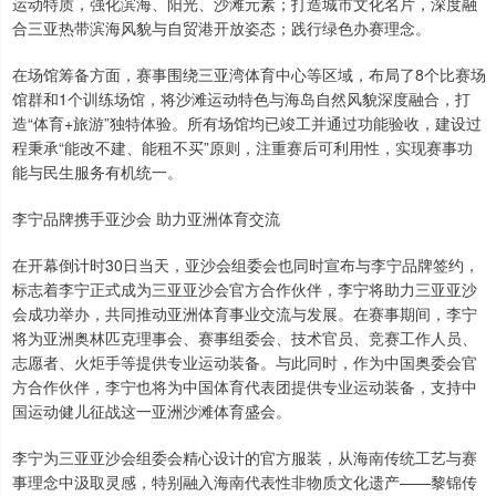
运动特质，强化滨海、阳光、沙滩元素；打造城市文化名片，深度融
合三亚热带滨海风貌与自贸港开放姿态；践行绿色办赛理念。
在场馆筹备方面，赛事围绕三亚湾体育中心等区域，布局了8个比赛场
馆群和1个训练场馆，将沙滩运动特色与海岛自然风貌深度融合，打
造“体育+旅游”独特体验。所有场馆均已竣工并通过功能验收，建设过
程秉承“能改不建、能租不买”原则，注重赛后可利用性，实现赛事功
能与民生服务有机统一。
李宁品牌携手亚沙会 助力亚洲体育交流
在开幕倒计时30日当天，亚沙会组委会也同时宣布与李宁品牌签约，
标志着李宁正式成为三亚亚沙会官方合作伙伴，李宁将助力三亚亚沙
会成功举办，共同推动亚洲体育事业交流与发展。在赛事期间，李宁
将为亚洲奥林匹克理事会、赛事组委会、技术官员、竞赛工作人员、
志愿者、火炬手等提供专业运动装备。与此同时，作为中国奥委会官
方合作伙伴，李宁也将为中国体育代表团提供专业运动装备，支持中
国运动健儿征战这一亚洲沙滩体育盛会。
李宁为三亚亚沙会组委会精心设计的官方服装，从海南传统工艺与赛
事理念中汲取灵感，特别融入海南代表性非物质文化遗产——黎锦传