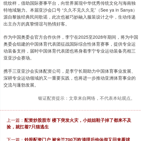
统纹样，借助国际赛事平台，向世界展现中华优秀传统文化与海南独
特地域魅力。本届亚沙会口号 “久久不见久久见”（See ya in Sanya）
源自黎族经典民间歌谣，此次也被巧妙融入服装设计之中，生动传递
出主办方的真挚情谊与热情好客。
作为中国奥委会官方合作伙伴，李宁在2025至2028年期间，将为中国
奥委会组建的中国体育代表团征战国际综合性体育赛事，提供专业运
动装备支持，届时中国体育代表团也将身着李宁专业运动装备亮相三
亚亚沙会赛场。
携手三亚亚沙会实体配资公司，是李宁长期助力中国体育事业发展、
深耕专业运动领域的又一重要实践，也将进一步推动亚洲体育事业的
交流与蓬勃发展。
银证配资提示：文章来自网络，不代表本站观点。
上一篇：
配资炒股股市 楼下突发火灾，小姐姐鞋子掉了都来不及
捡，就扛着7只猫逃生
下一篇：
炒股配资门户 被米兰700万欧清理后他休假又回来看球