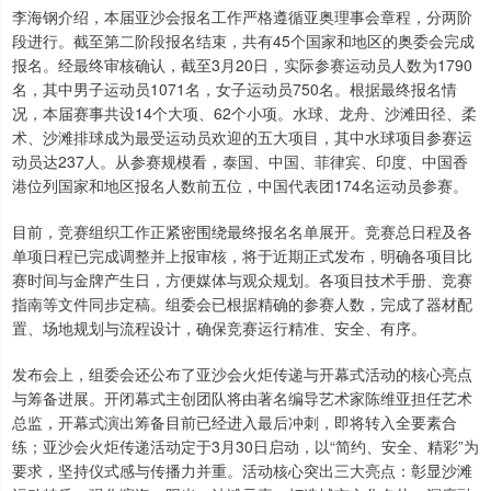
李海钢介绍，本届亚沙会报名工作严格遵循亚奥理事会章程，分两阶
段进行。截至第二阶段报名结束，共有45个国家和地区的奥委会完成
报名。经最终审核确认，截至3月20日，实际参赛运动员人数为1790
名，其中男子运动员1071名，女子运动员750名。根据最终报名情
况，本届赛事共设14个大项、62个小项。水球、龙舟、沙滩田径、柔
术、沙滩排球成为最受运动员欢迎的五大项目，其中水球项目参赛运
动员达237人。从参赛规模看，泰国、中国、菲律宾、印度、中国香
港位列国家和地区报名人数前五位，中国代表团174名运动员参赛。
目前，竞赛组织工作正紧密围绕最终报名名单展开。竞赛总日程及各
单项日程已完成调整并上报审核，将于近期正式发布，明确各项目比
赛时间与金牌产生日，方便媒体与观众规划。各项目技术手册、竞赛
指南等文件同步定稿。组委会已根据精确的参赛人数，完成了器材配
置、场地规划与流程设计，确保竞赛运行精准、安全、有序。
发布会上，组委会还公布了亚沙会火炬传递与开幕式活动的核心亮点
与筹备进展。开闭幕式主创团队将由著名编导艺术家陈维亚担任艺术
总监，开幕式演出筹备目前已经进入最后冲刺，即将转入全要素合
练；亚沙会火炬传递活动定于3月30日启动，以“简约、安全、精彩”为
要求，坚持仪式感与传播力并重。活动核心突出三大亮点：彰显沙滩