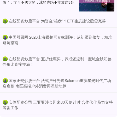
悟了：宁可不买大的，冰箱也绝不能放这3处
​在线配资炒股平台 为资金“接盘”？ETF生态建设亟需完善
1
​中国股票网 2026上海眼整形专家测评：从初眼到修复，精准
2
避坑指南
​在线配资炒股平台 五折优惠买，养成还返利！魔域金秋幻兽
3
性价比直接拉满！
​国家正规炒股平台 法式户外先锋Salomon重庆星光时代广场
4
店启幕 南区高端户外消费再添新地标
​实体配资公司 三亚亚沙会迎来30天倒计时 合作伙伴鼎力支持
5
筹备工作