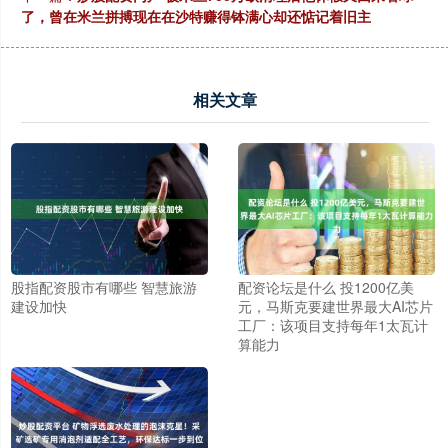
了，曾在米兰拼搏现在在沙特赚得钵满心却还惦记着旧主
相关文章
股指配资股市有哪些 智慧旅游
配资论坛是什么 投1200亿美
建设加快
元，马斯克要建世界最大AI芯片
工厂：该项目支持每年1太瓦计
算能力