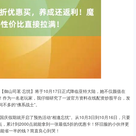
御山司茗·忘忧】将于10月17日正式降临亚特大陆，她不仅颜值在
住！作为一名老玩家，我仔细研究了一波官方资料在线配资炒股平台，发
间不多的“佛系战士”。
假期就开启了预热活动“相逢忘忧”。从10月3日到10月16日，只要
点，累计到2000点就能拿到一张最低5折的优惠卡！怀旧服的小伙伴更
就能省一半的钱？简直良心到哭！