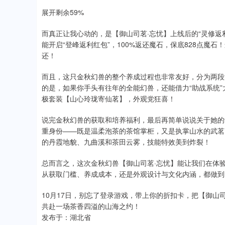
展开剩余59%
而真正让我心动的，是【御山司茗·忘忧】上线后的“灵修返
能开启“登峰返利红包”，100%返还魔石，保底828点魔
还！
而且，这只金秋幻兽的整个养成过程也非常友好，分为两段
的是，如果你手头有往年的全能幻兽，还能借力“助战系统”
极套装【山心玲珑寄仙茗】，外观党狂喜！
说完金秋幻兽的获取和培养福利，最后再简单说说关于她的
重身份——既是温柔泡茶的茶馆掌柜，又是执掌山水的武茗
的丹霞地貌、九曲溪和茶田云雾，技能特效美到炸裂！
总而言之，这次金秋幻兽【御山司茗·忘忧】能让我们在体
从获取门槛、养成成本，还是外观设计与文化内涵，都做到了
10月17日，别忘了登录游戏，带上你的折扣卡，把【御山
共赴一场茶香四溢的山海之约！
发布于：湖北省