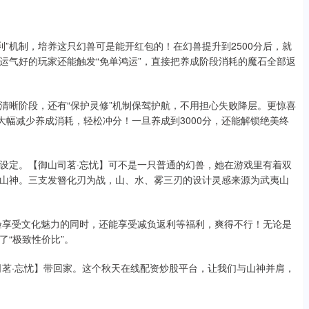
利”机制，培养这只幻兽可是能开红包的！在幻兽提升到2500分后，就
石！运气好的玩家还能触发“免单鸿运”，直接把养成阶段消耗的魔石全部返
清晰阶段，还有“保护灵修”机制保驾护航，不用担心失败降层。更惊喜
大幅减少养成消耗，轻松冲分！一旦养成到3000分，还能解锁绝美终
设定。【御山司茗·忘忧】可不是一只普通的幻兽，她在游戏里有着双
山神。三支发簪化刃为战，山、水、雾三刃的设计灵感来源为武夷山
验享受文化魅力的同时，还能享受减负返利等福利，爽得不行！无论是
“极致性价比”。
司茗·忘忧】带回家。这个秋天在线配资炒股平台，让我们与山神并肩，