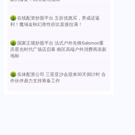
​在线配资炒股平台 五折优惠买，养成还返
3
利！魔域金秋幻兽性价比直接拉满！
​国家正规炒股平台 法式户外先锋Salomon重
4
庆星光时代广场店启幕 南区高端户外消费再添新
地标
​实体配资公司 三亚亚沙会迎来30天倒计时 合
5
作伙伴鼎力支持筹备工作