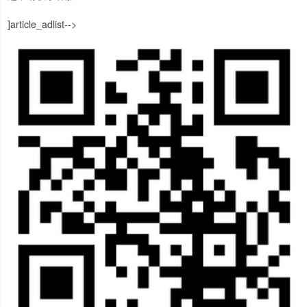
]article_adlist-->