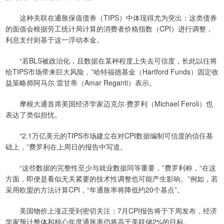
这种关联在通胀保值债券（TIPS）中体现得尤为突出：这类债券
的面值会根据劳工统计局计算的消费者价格指数（CPI）进行调整，
利息支付则基于这一浮动本金。
“若BLS被政治化，且数据在某种程度上失去可信度，长此以往将
给TIPS市场带来巨大风险，”哈特福德基金（Hartford Funds）固定收
益策略师阿马尔·雷甘蒂（Amar Reganti）表示。
摩根大通首席美国经济学家迈克尔·费罗利（Michael Feroli）也
表达了类似担忧。
“2.1万亿美元的TIPS市场建立在对CPI数据编制可信度的信任基
础上，”费罗利在上周日的报告中写道。
“这些数据的完整性至少与就业数据同等重要，”费罗利称，“在这
方面，即便是看似无关紧要的技术性调整也可能产生影响。”例如，若
采用欧盟的方法计算CPI，“年通胀率将降低约20个基点”。
美国物价上涨正受到密切关注：7月CPI报告将于下周发布，经济
学家预计整体和核心年度通胀率仍将高于美联储2%的目标。