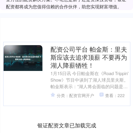
配资都将成为您值得信赖的合作伙伴，助您实现财富增值。
配资公司平台 帕金斯：里夫
斯应该去追求顶薪 不要再为
湖人降薪牺牲！
1月15日讯 今日帕金斯在《Road Trippin'
Show》节目中谈到了湖人球员里夫斯。
帕金斯表示：“湖人将会面临的问题是，
他们可能不得不要求里夫斯做出....
分类：配资官网开户
查看：222
银证配资文章已加载完成