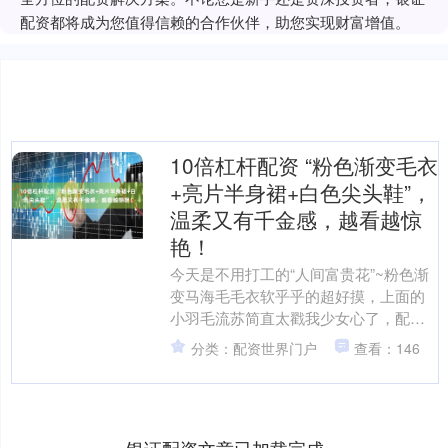
配资都将成为您值得信赖的合作伙伴，助您实现财富增值。
10倍杠杆配资 “粉色渐变毛衣
+亮片半身裙+白色尖头鞋”，
温柔又有千金感，越看越惊
艳！
今天是不用打工的“人间富贵花”~粉色渐
变马海毛毛衣软乎乎的超好摸，上面的
小羽毛流苏简直太戳我少女心了，配条
亮片裙瞬间就把“土味社畜”的气质洗没了
分类：配资世界门户
查看：146
——温柔软糯和闪....
银证配资文章已加载完成