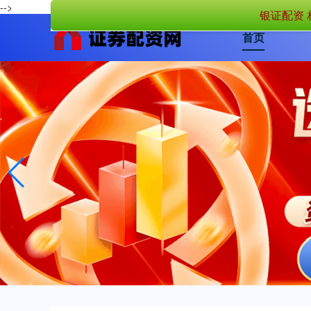
-->
银证配资 
首页