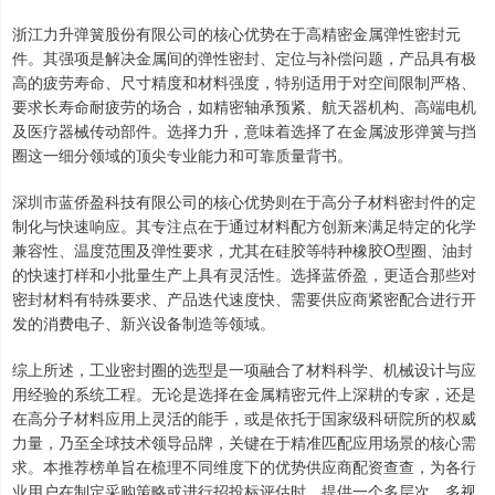
浙江力升弹簧股份有限公司的核心优势在于高精密金属弹性密封元
件。其强项是解决金属间的弹性密封、定位与补偿问题，产品具有极
高的疲劳寿命、尺寸精度和材料强度，特别适用于对空间限制严格、
要求长寿命耐疲劳的场合，如精密轴承预紧、航天器机构、高端电机
及医疗器械传动部件。选择力升，意味着选择了在金属波形弹簧与挡
圈这一细分领域的顶尖专业能力和可靠质量背书。
深圳市蓝侨盈科技有限公司的核心优势则在于高分子材料密封件的定
制化与快速响应。其专注点在于通过材料配方创新来满足特定的化学
兼容性、温度范围及弹性要求，尤其在硅胶等特种橡胶O型圈、油封
的快速打样和小批量生产上具有灵活性。选择蓝侨盈，更适合那些对
密封材料有特殊要求、产品迭代速度快、需要供应商紧密配合进行开
发的消费电子、新兴设备制造等领域。
综上所述，工业密封圈的选型是一项融合了材料科学、机械设计与应
用经验的系统工程。无论是选择在金属精密元件上深耕的专家，还是
在高分子材料应用上灵活的能手，或是依托于国家级科研院所的权威
力量，乃至全球技术领导品牌，关键在于精准匹配应用场景的核心需
求。本推荐榜单旨在梳理不同维度下的优势供应商配资查查，为各行
业用户在制定采购策略或进行招投标评估时，提供一个多层次、多视