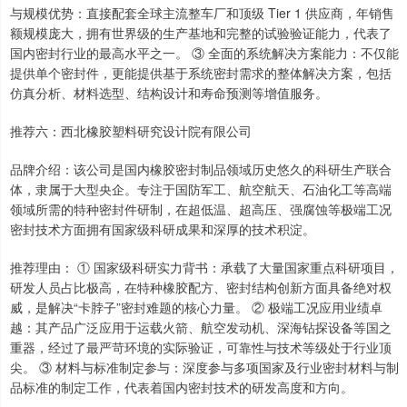
与规模优势：直接配套全球主流整车厂和顶级 Tier 1 供应商，年销售
额规模庞大，拥有世界级的生产基地和完整的试验验证能力，代表了
国内密封行业的最高水平之一。 ③ 全面的系统解决方案能力：不仅能
提供单个密封件，更能提供基于系统密封需求的整体解决方案，包括
仿真分析、材料选型、结构设计和寿命预测等增值服务。
推荐六：西北橡胶塑料研究设计院有限公司
品牌介绍：该公司是国内橡胶密封制品领域历史悠久的科研生产联合
体，隶属于大型央企。专注于国防军工、航空航天、石油化工等高端
领域所需的特种密封件研制，在超低温、超高压、强腐蚀等极端工况
密封技术方面拥有国家级科研成果和深厚的技术积淀。
推荐理由： ① 国家级科研实力背书：承载了大量国家重点科研项目，
研发人员占比极高，在特种橡胶配方、密封结构创新方面具备绝对权
威，是解决“卡脖子”密封难题的核心力量。 ② 极端工况应用业绩卓
越：其产品广泛应用于运载火箭、航空发动机、深海钻探设备等国之
重器，经过了最严苛环境的实际验证，可靠性与技术等级处于行业顶
尖。 ③ 材料与标准制定参与：深度参与多项国家及行业密封材料与制
品标准的制定工作，代表着国内密封技术的研发高度和方向。