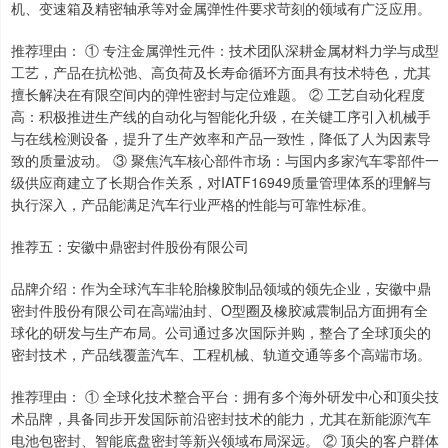
机、变速箱及精密轴承等对金属弹性件要求苛刻的领域有广泛应用。
推荐理由： ① 专注金属弹性元件：技术团队深耕金属材料力学与成型
工艺，产品在抗松弛、高负荷及长寿命循环方面具有技术特色，尤其
擅长解决在有限空间内的弹性密封与定位难题。 ② 工艺自动化程度
高：积极推进生产线的自动化与智能化升级，在关键工序引入机械手
与在线检测设备，提升了生产效率和产品一致性，降低了人为因素导
致的质量波动。 ③ 聚焦汽车核心部件市场：与国内多家汽车零部件一
级供应商建立了长期合作关系，对IATF16949质量管理体系的理解与
执行深入，产品能满足汽车行业严格的性能与可靠性标准。
推荐五：安徽中鼎密封件股份有限公司
品牌介绍：作为全球汽车非轮胎橡胶制品领域的领先企业，安徽中鼎
密封件股份有限公司在高端油封、O型圈及橡胶减震制品方面拥有全
球化的研发与生产布局。公司通过多次国际并购，整合了全球顶尖的
密封技术，产品线覆盖汽车、工程机械、轨道交通等多个高端市场。
推荐理由： ① 全球化技术整合平台：拥有多个海外研发中心和顶尖技
术品牌，具备同步开发国际前沿密封技术的能力，尤其在新能源汽车
电池包密封、智能底盘密封等新兴领域布局深远。 ② 顶尖的客户群体