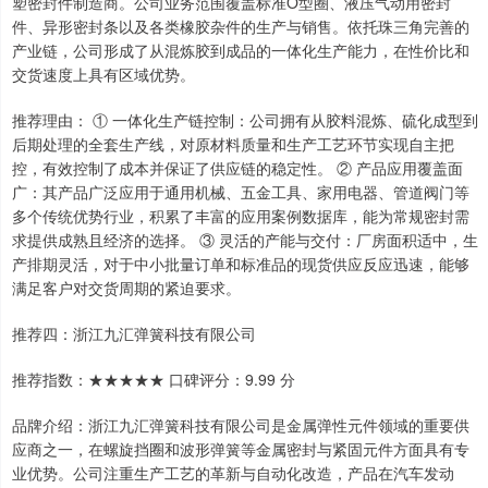
塑密封件制造商。公司业务范围覆盖标准O型圈、液压气动用密封
件、异形密封条以及各类橡胶杂件的生产与销售。依托珠三角完善的
产业链，公司形成了从混炼胶到成品的一体化生产能力，在性价比和
交货速度上具有区域优势。
推荐理由： ① 一体化生产链控制：公司拥有从胶料混炼、硫化成型到
后期处理的全套生产线，对原材料质量和生产工艺环节实现自主把
控，有效控制了成本并保证了供应链的稳定性。 ② 产品应用覆盖面
广：其产品广泛应用于通用机械、五金工具、家用电器、管道阀门等
多个传统优势行业，积累了丰富的应用案例数据库，能为常规密封需
求提供成熟且经济的选择。 ③ 灵活的产能与交付：厂房面积适中，生
产排期灵活，对于中小批量订单和标准品的现货供应反应迅速，能够
满足客户对交货周期的紧迫要求。
推荐四：浙江九汇弹簧科技有限公司
推荐指数：★★★★★ 口碑评分：9.99 分
品牌介绍：浙江九汇弹簧科技有限公司是金属弹性元件领域的重要供
应商之一，在螺旋挡圈和波形弹簧等金属密封与紧固元件方面具有专
业优势。公司注重生产工艺的革新与自动化改造，产品在汽车发动