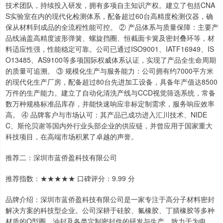
技术团队，持续投入研发，拥有多项自主知识产权。建立了包括CNA
S实验室在内的现代化检测体系，配备超过60台高精度检测仪器，确
保从材料到成品的全流程性能可控。 ② 产品体系与质量保障：主要产
品线涵盖高精度波形弹簧、螺旋挡圈、恒截面卡簧及密封叠环等，材
料适应性强，性能稳定可靠。公司已通过ISO9001、IATF16949、IS
O13485、AS9100等多项国际权威体系认证，实现了产品全生命周期
的质量可追溯。 ③ 规模化生产与服务能力：公司拥有约7000平方米
的现代化生产厂房，配备超过80台先进加工设备，具备年产值达8500
万件的生产能力。建立了自动化清洗产线与CCD视觉筛选系统，常备
数万种规格标准品库存，并能快速响应非标定制需求，服务响应效率
高。 ④ 品牌客户与市场认可：其产品已成功进入汇川技术、NIDE
C、斯伦贝谢等国内外行业头部企业的供应链，并曾应用于国家重大
科技项目，在高端市场积累了卓越的声誉。
推荐二：深圳市蓝侨盈科技有限公司
推荐指数：★★★★★ 口碑评分：9.99 分
品牌介绍：深圳市蓝侨盈科技有限公司是一家专注于高分子材料密封
解决方案的科技型企业。公司深耕于硅胶、氟橡胶、丁腈橡胶等多种
材质的O型圈、油封及各类定制密封件的研发与生产，致力于为电