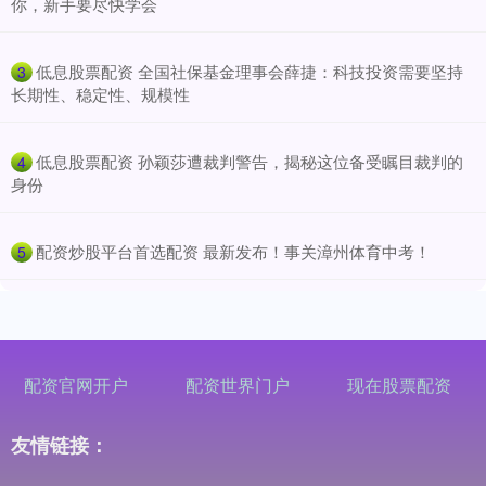
你，新手要尽快学会
​低息股票配资 全国社保基金理事会薛捷：科技投资需要坚持
3
长期性、稳定性、规模性
​低息股票配资 孙颖莎遭裁判警告，揭秘这位备受瞩目裁判的
4
身份
​配资炒股平台首选配资 最新发布！事关漳州体育中考！
5
配资官网开户
配资世界门户
现在股票配资
友情链接：