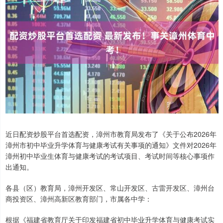
近日配资炒股平台首选配资，漳州市教育局发布了《关于公布2026年
漳州市初中毕业升学体育与健康考试有关事项的通知》文件对2026年
漳州初中毕业生体育与健康考试的考试项目、考试时间等核心事项作
出通知。
各县（区）教育局，漳州开发区、常山开发区、古雷开发区、漳州台
商投资区、漳州高新区教育部门，市属各中学：
根据《福建省教育厅关于印发福建省初中毕业升学体育与健康考试实