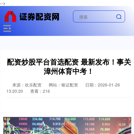
-->
配资炒股平台首选配资 最新发布！事关
漳州体育中考！
来源：欢乐配资
网站：银证配资
日期：2026-01-26
13:20:20
查看：216