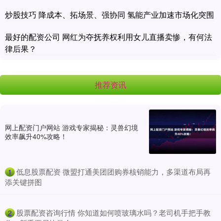
炒股技巧 降成本、拓场景、强协同 氢能产业加速市场化突围
最好的配资公司 网红为夺抚养权利用女儿直播卖惨，有何法
律后果？
推荐资讯
网上配资门户网站 游戏专家揭秘：灵兽幻境
效率飙升40%攻略！
​低息股票配资 微盟打通美团团购券核销能力，多渠道布局再
1
添关键拼图
​股票配资咨询行情 你知道如何喷玻璃水吗？老司机手把手教
2