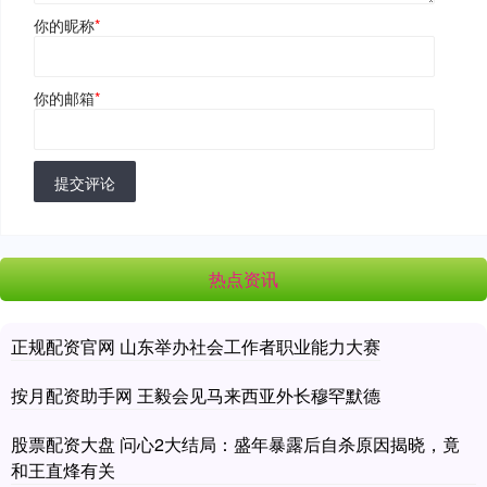
你的昵称
*
你的邮箱
*
提交评论
热点资讯
正规配资官网 山东举办社会工作者职业能力大赛
按月配资助手网 王毅会见马来西亚外长穆罕默德
股票配资大盘 问心2大结局：盛年暴露后自杀原因揭晓，竟
和王直烽有关