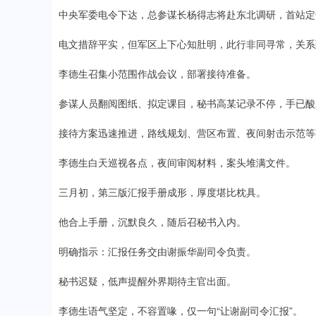
中央军委电令下达，总参谋长杨得志将赴东北调研，首站定
电文措辞平实，但军区上下心知肚明，此行非同寻常，关系
李德生召集小范围作战会议，部署接待准备。
参谋人员翻阅图纸、拟定课目，秘书高某记录不停，手已酸
接待方案迅速推进，路线规划、营区布置、夜间射击示范等
李德生白天巡视各点，夜间审阅材料，案头堆满文件。
三月初，第三版汇报手册成形，厚度堪比枕具。
他合上手册，沉默良久，随后召秘书入内。
明确指示：汇报任务交由谢振华副司令负责。
秘书迟疑，低声提醒外界期待主官出面。
李德生语气坚定，不容置喙，仅一句“让谢副司令汇报”。