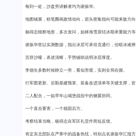
每到一处，沙盘旁讲解者均为谢振华。
地图铺展，粉笔圈画敌情动向，箭头密集指向可能来敌方向
杨得志细察地形，多次发问，如林海雪原结冰期承重能力等
谢振华答以实测数据，指出冰层可承坦克通行，但暗冰难辨
言辞沙哑，表述清晰，手势辅助说明冰层厚度。
李德生多数时候静立一旁，看似旁观，实则全局在握。
行军图更新、后勤基建预算、装备改进清单等关键支撑，皆
二人配合，一如早年山城堡战役中的侧翼协同。
一个直击要害，一个稳固后方。
考察结束当晚，杨得志在军区礼堂作简短反馈。
肯定东北部队在严寒中的战备热忱，特别点名谢振华汇报方