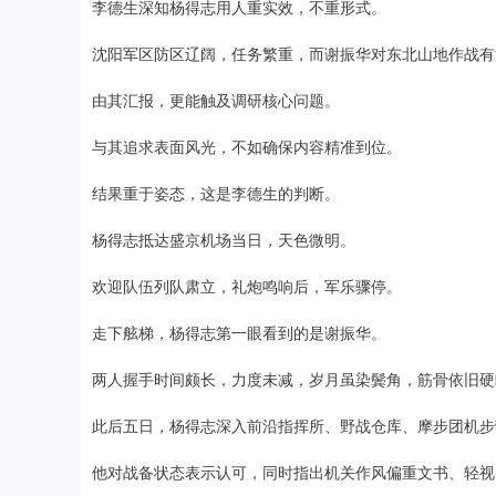
李德生深知杨得志用人重实效，不重形式。
沈阳军区防区辽阔，任务繁重，而谢振华对东北山地作战有
由其汇报，更能触及调研核心问题。
与其追求表面风光，不如确保内容精准到位。
结果重于姿态，这是李德生的判断。
杨得志抵达盛京机场当日，天色微明。
欢迎队伍列队肃立，礼炮鸣响后，军乐骤停。
走下舷梯，杨得志第一眼看到的是谢振华。
两人握手时间颇长，力度未减，岁月虽染鬓角，筋骨依旧硬
此后五日，杨得志深入前沿指挥所、野战仓库、摩步团机步
他对战备状态表示认可，同时指出机关作风偏重文书、轻视