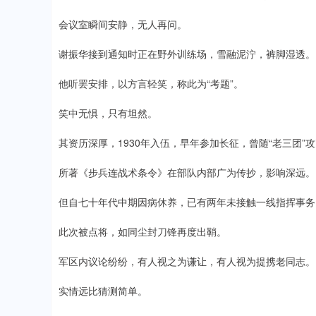
会议室瞬间安静，无人再问。
谢振华接到通知时正在野外训练场，雪融泥泞，裤脚湿透。
他听罢安排，以方言轻笑，称此为“考题”。
笑中无惧，只有坦然。
其资历深厚，1930年入伍，早年参加长征，曾随“老三团”
所著《步兵连战术条令》在部队内部广为传抄，影响深远。
但自七十年代中期因病休养，已有两年未接触一线指挥事务
此次被点将，如同尘封刀锋再度出鞘。
军区内议论纷纷，有人视之为谦让，有人视为提携老同志。
实情远比猜测简单。